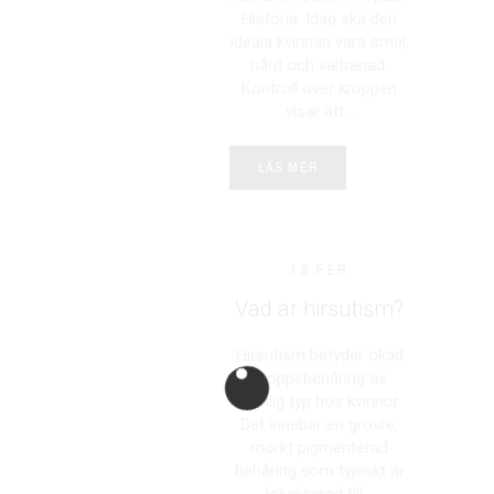
Historia. Idag ska den
ideala kvinnan vara smal,
hård och vältränad.
Kontroll över kroppen
visar att...
LÄS MER
15 FEB
Vad är hirsutism?
Hirsutism betyder ökad
kroppsbehåring av
manlig typ hos kvinnor.
Det innebär en grövre,
mörkt pigmenterad
behåring som typiskt är