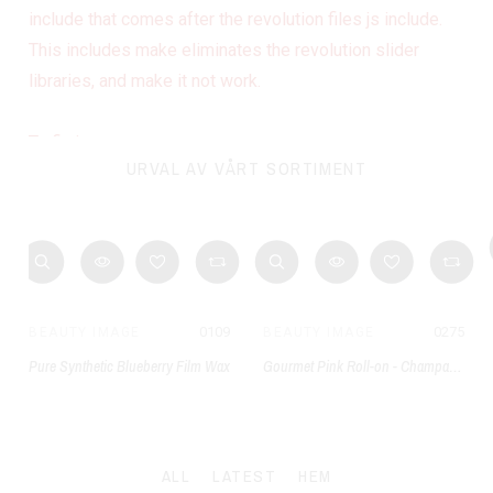
include that comes after the revolution files js include.
This includes make eliminates the revolution slider
libraries, and make it not work.
To fix it you can:
URVAL AV VÅRT SORTIMENT
1. In the Slider Settings -> Troubleshooting set option:
Put JS Includes To Body
option to true.
2. Find the double jquery.js include and remove it.
0109
0275
BEAUTY IMAGE
BEAUTY IMAGE
Pure Synthetic Blueberry Film Wax
Gourmet Pink Roll-on - Champagne Fraises
ALL
LATEST
HEM