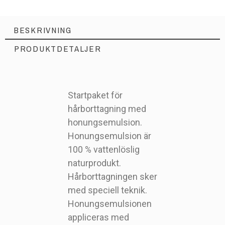
BESKRIVNING
PRODUKTDETALJER
Startpaket för
hårborttagning med
0950
Artikelnr
honungsemulsion.
Honungsemulsion är
100 % vattenlöslig
naturprodukt.
Hårborttagningen sker
med speciell teknik.
Honungsemulsionen
appliceras med