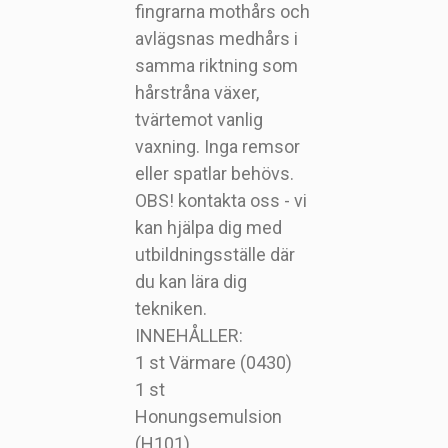
fingrarna mothårs och
avlägsnas medhårs i
samma riktning som
hårstråna växer,
tvärtemot vanlig
vaxning. Inga remsor
eller spatlar behövs.
OBS! kontakta oss - vi
kan hjälpa dig med
utbildningsställe där
du kan lära dig
tekniken.
INNEHÅLLER:
1 st Värmare (0430)
1 st
Honungsemulsion
(H101)