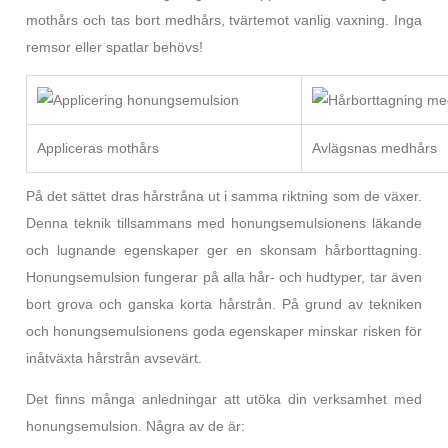
mothårs och tas bort medhårs, tvärtemot vanlig vaxning. Inga
remsor eller spatlar behövs!
Appliceras mothårs
Avlägsnas medhårs
På det sättet dras hårstråna ut i samma riktning som de växer.
Denna teknik tillsammans med honungsemulsionens läkande
och lugnande egenskaper ger en skonsam hårborttagning.
Honungsemulsion fungerar på alla hår- och hudtyper, tar även
bort grova och ganska korta hårstrån. På grund av tekniken
och honungsemulsionens goda egenskaper minskar risken för
inåtväxta hårstrån avsevärt.
Det finns många anledningar att utöka din verksamhet med
honungsemulsion. Några av de är: