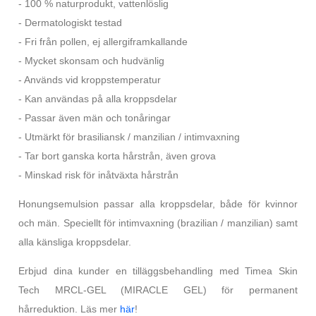
- 100 % naturprodukt, vattenlöslig
- Dermatologiskt testad
- Fri från pollen, ej allergiframkallande
- Mycket skonsam och hudvänlig
- Används vid kroppstemperatur
- Kan användas på alla kroppsdelar
- Passar även män och tonåringar
- Utmärkt för brasiliansk / manzilian / intimvaxning
- Tar bort ganska korta hårstrån, även grova
- Minskad risk för inåtväxta hårstrån
Honungsemulsion passar alla kroppsdelar, både för kvinnor
och män. Speciellt för intimvaxning (brazilian / manzilian) samt
alla känsliga kroppsdelar.
Erbjud dina kunder en tilläggsbehandling med Timea Skin
Tech MRCL-GEL (MIRACLE GEL) för permanent
hårreduktion. Läs mer
här
!