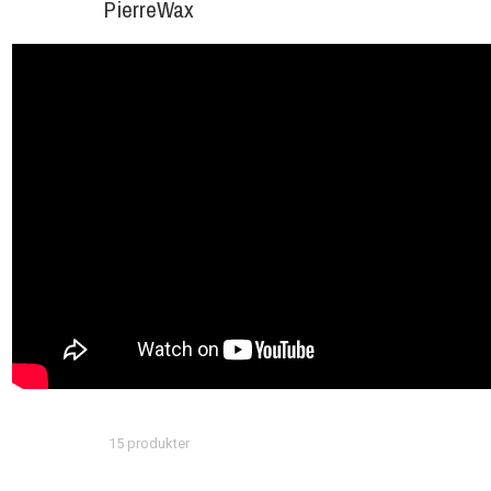
PierreWax
15 produkter