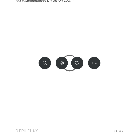
Hårväxthämmande Emulsion 200ml
0187
DEPILFLAX