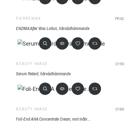
PR42
PIERREWAX
ENZIMA After Wax Lotion, hårväxthämmande
0190
BEAUTY IMAGE
Serum Retard, hårväxthämmande
0189
BEAUTY IMAGE
Foli-End AHA Concentrate Cream, mot inåtväxta hårstrå