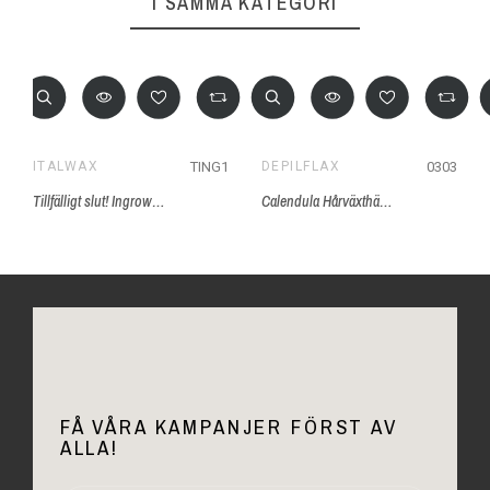
I SAMMA KATEGORI
TING1
0303
ITALWAX
DEPILFLAX
Tillfälligt slut! Ingrown Hair Lotion 100ml
Calendula Hårväxthämmande Mousse
FÅ VÅRA KAMPANJER FÖRST AV
ALLA!