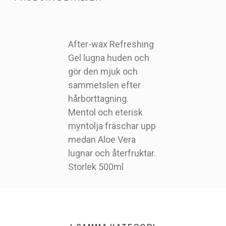
After-wax Refreshing
Gel lugna huden och
gör den mjuk och
0183
Artikelnr
sammetslen efter
hårborttagning.
Mentol och eterisk
myntolja fräschar upp
medan Aloe Vera
lugnar och återfruktar.
Storlek 500ml