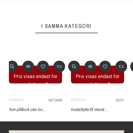
I SAMMA KATEGORI
Pris visas endast för
Pris visas endast för
registrerade
registrerade
användare
användare
MTOM8
0201
ÖVRIGT
ÖVRIGT
Tom plåtburk utan lock 800ml
Insats/Bytta till Vaxvärmare