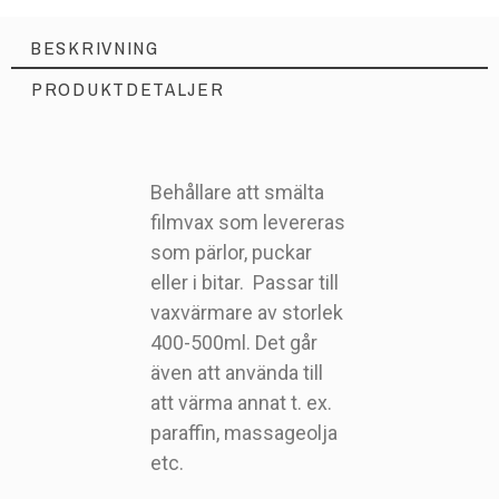
BESKRIVNING
PRODUKTDETALJER
Behållare att smälta
filmvax som levereras
som pärlor, puckar
POT400
Artikelnr
eller i bitar. Passar till
vaxvärmare av storlek
400-500ml. Det går
även att använda till
att värma annat t. ex.
paraffin, massageolja
etc.