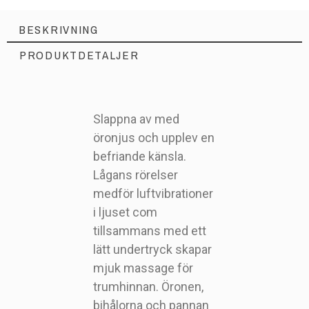
BESKRIVNING
PRODUKTDETALJER
Slappna av med
öronjus och upplev en
befriande känsla.
Lågans rörelser
medför luftvibrationer
i ljuset com
tillsammans med ett
lätt undertryck skapar
mjuk massage för
L3002
Artikelnr
trumhinnan. Öronen,
bihålorna och pannan