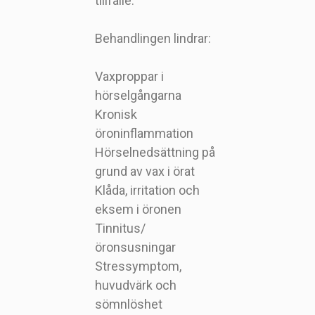
tillfälle.
Behandlingen lindrar:
Vaxproppar i
hörselgångarna
Kronisk
öroninflammation
Hörselnedsättning på
grund av vax i örat
Klåda, irritation och
eksem i öronen
Tinnitus/
öronsusningar
Stressymptom,
huvudvärk och
sömnlöshet