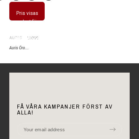
Pris visas
endast för
registrerade
användare
L3010
AURIS
Auris Öronljus med Propolis 10st
FÅ VÅRA KAMPANJER FÖRST AV
ALLA!