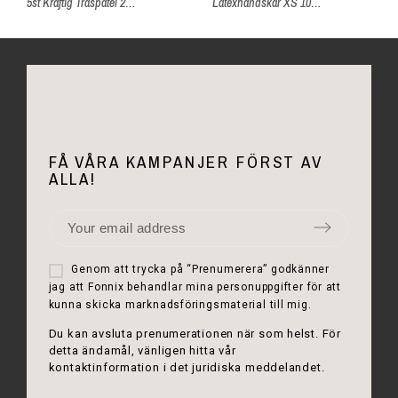
5st Kraftig Träspatel 20cm
Latexhandskar XS 100st
FÅ VÅRA KAMPANJER FÖRST AV
ALLA!
Genom att trycka på “Prenumerera” godkänner
jag att Fonnix behandlar mina personuppgifter för att
kunna skicka marknadsföringsmaterial till mig.
Du kan avsluta prenumerationen när som helst. För
detta ändamål, vänligen hitta vår
kontaktinformation i det juridiska meddelandet.