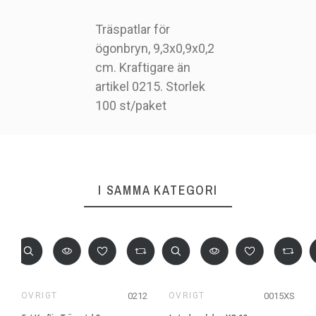
Träspatlar för
ögonbryn, 9,3x0,9x0,2
cm. Kraftigare än
TSPAT2
Artikelnr
artikel 0215. Storlek
100 st/paket
I SAMMA KATEGORI
0212
0015XS
ÖVRIGT
ÖVRIGT