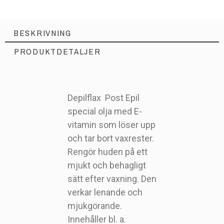
BESKRIVNING
PRODUKTDETALJER
Depilflax Post Epil
special olja med E-
vitamin som löser upp
0175B
Artikelnr
och tar bort vaxrester.
Rengör huden på ett
mjukt och behagligt
sätt efter vaxning. Den
verkar lenande och
mjukgörande.
Innehåller bl. a.