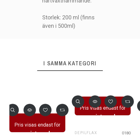
hårtväxthämmande.
Storlek: 200 ml (finns
även i 500ml)
I SAMMA KATEGORI
Pris visas endast för
registrerade
Pris visas endast för
användare
registrerade
0180
DEPILFLAX