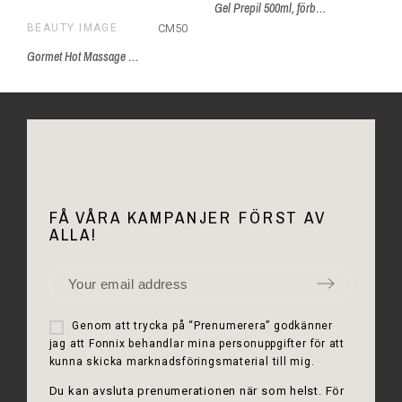
användare
Gel Prepil 500ml, förbehandling
CM50
BEAUTY IMAGE
Gormet Hot Massage Oil - Champagne Fraises
FÅ VÅRA KAMPANJER FÖRST AV
ALLA!
Genom att trycka på “Prenumerera” godkänner
jag att Fonnix behandlar mina personuppgifter för att
kunna skicka marknadsföringsmaterial till mig.
Du kan avsluta prenumerationen när som helst. För