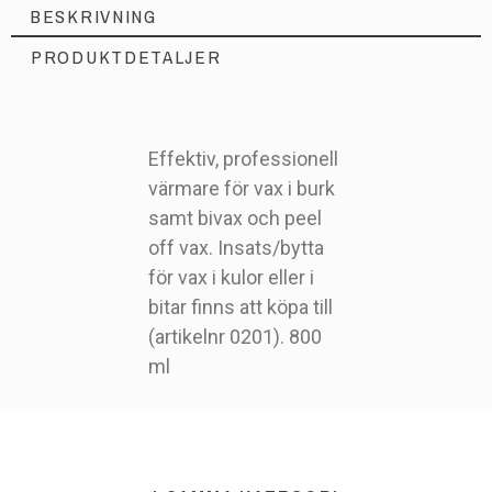
BESKRIVNING
PRODUKTDETALJER
Effektiv, professionell
värmare för vax i burk
samt bivax och peel
0430
Artikelnr
off vax. Insats/bytta
för vax i kulor eller i
bitar finns att köpa till
(artikelnr 0201). 800
ml